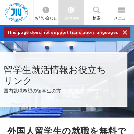
お問い合わせ
Language
検索
メニュー
JIU
×
キャリア形成・就職センター
This page does not support translation languages.
城西
国際
留学生就活情報お役立ち
大学
リンク
国内就職希望の留学生の方
外国人留学生の就職を無料で