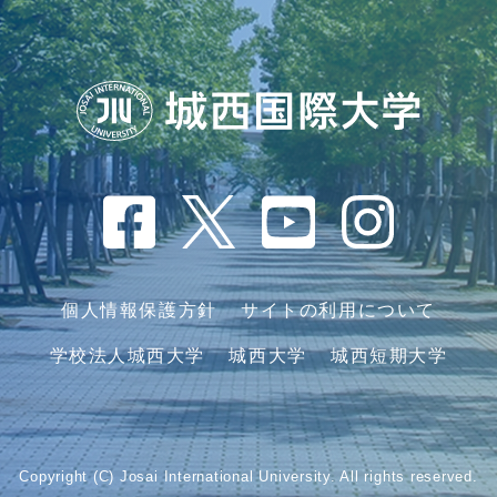
個人情報保護方針
サイトの利用について
学校法人城西大学
城西大学
城西短期大学
Copyright (C) Josai International University. All rights reserved.