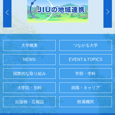
大学概要
つながる大学
NEWS
EVENT＆TOPICS
国際的な取り組み
学部・学科
大学院・別科
就職・キャリア
出版物・広報誌
附属機関