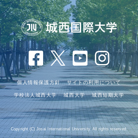
個人情報保護方針
サイトの利用について
学校法人城西大学
城西大学
城西短期大学
Copyright (C) Josai International University. All rights reserved.