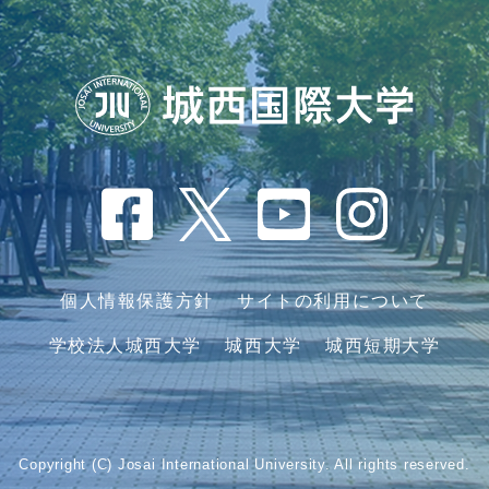
個人情報保護方針
サイトの利用について
学校法人城西大学
城西大学
城西短期大学
Copyright (C) Josai International University. All rights reserved.