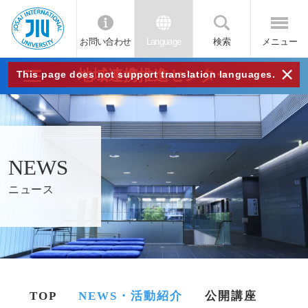
お問い合わせ
Language
検索
メニュー
JIU
×
地域連携推進センター
This page does not support translation languages.
城西
国際
NEWS
大学
ニュース
TOP
NEWS・活動紹介
公開講座