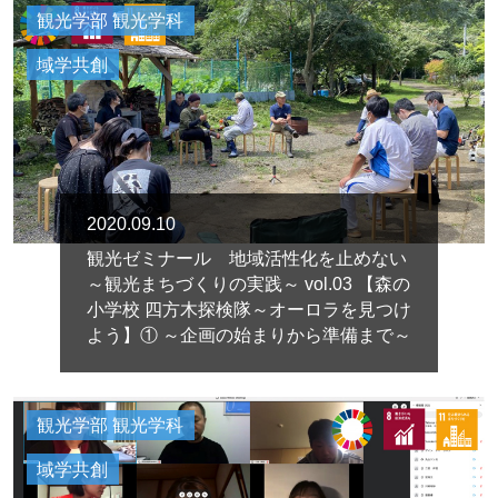
観光学部 観光学科
域学共創
2020.09.10
観光ゼミナール 地域活性化を止めない
～観光まちづくりの実践～ vol.03 【森の
小学校 四方木探検隊～オーロラを見つけ
よう】① ～企画の始まりから準備まで～
観光学部 観光学科
域学共創