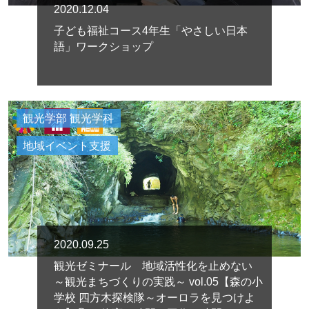
2020.12.04
子ども福祉コース4年生「やさしい日本
語」ワークショップ
観光学部 観光学科
地域イベント支援
2020.09.25
観光ゼミナール 地域活性化を止めない
～観光まちづくりの実践～ vol.05【森の小
学校 四方木探検隊～オーロラを見つけよ