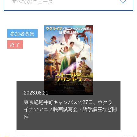
すべてのニュース
参加者募集
終了
2023.08.21
東京紀尾井町キャンパスで27日、ウクラ
イナのアニメ映画試写会・語学講座など開
催