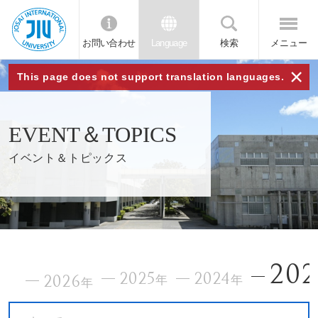
お問い合わせ
Language
検索
メニュー
JIU
×
This page does not support translation languages.
城西
EVENT＆TOPICS
国際
イベント＆トピックス
大学
202
2025
2024
2026
年
年
年