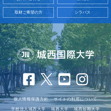
取材ご希望の方
シラバス
個人情報保護方針
サイトの利用について
学校法人城西大学
城西大学
城西短期大学