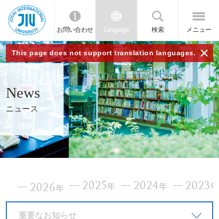
お問い合わせ
Language
検索
メニュー
JIU
×
This page does not support translation languages.
城西
News
国際
ニュース
大学
2025
2024
2023
2026
年
年
年
重要なお知らせ