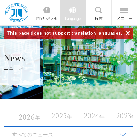
お問い合わせ
Language
検索
メニュー
JIU
×
This page does not support translation languages.
城西
News
国際
ニュース
大学
2025
2024
2023
2026
年
年
年
すべてのニュース