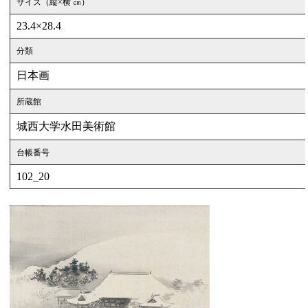
サイズ（縦×横 ㎝）
23.4×28.4
分類
日本画
所蔵館
城西大学水田美術館
台帳番号
102_20