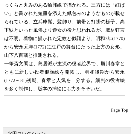
っくらと丸みのある輪郭線で描かれる。三方には「紅ば
い」と書かれた短冊を添えた紙包みのようなものが載せ
られている。立兵庫髷、髪飾り、前帯と打掛の様子、高
下駄といった風俗より遊女の役と思われるが、取材狂言
は不明。着物に描かれた定紋と似顔より、明和7年(1770)
から安永元年(1772)に江戸の舞台にたった上方の女形、
山下八百蔵と推測される。
一筆斎文調は、鳥居派が主流の役者絵界で、勝川春章と
ともに新しい役者似顔絵を開拓し、明和後期から安永
(1772～81)初期、春章と人気を二分する。細判の役者絵
を多く制作し、版本の挿絵にも力をそそいだ。
Page Top
水田コレクション