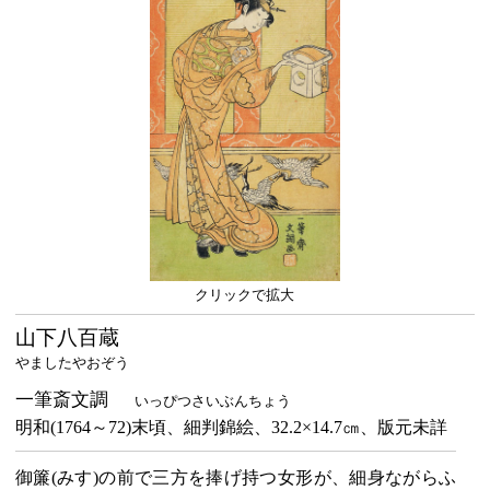
クリックで拡大
山下八百蔵
やましたやおぞう
一筆斎文調
いっぴつさいぶんちょう
明和(1764～72)末頃、細判錦絵、32.2×14.7㎝、版元未詳
御簾(みす)の前で三方を捧げ持つ女形が、細身ながらふ