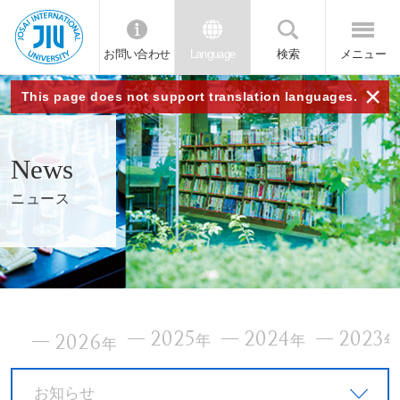
お問い合わせ
Language
検索
メニュー
JIU
×
This page does not support translation languages.
城西
News
国際
ニュース
大学
2025
2024
2023
2026
年
年
年
お知らせ