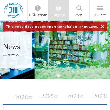
お問い合わせ
Language
検索
メニュー
JIU
×
This page does not support translation languages.
城西
News
国際
ニュース
大学
2025
2024
2023
2026
年
年
年