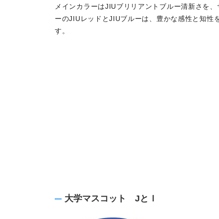
メインカラーはJIUブリリアントブルー清新さを、
ーのJIUレッドとJIUブルーは、豊かな感性と知性
す。
大学マスコット JとＩ