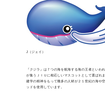
J（ジェイ）
『クジラ』は７つの海を航海する海の王者といわ
が集うＪＩＵに相応しいマスコットとして選ばれ
建学の精神をもって幾多の人材が２１世紀の海や空さ
ッドを使用しています。