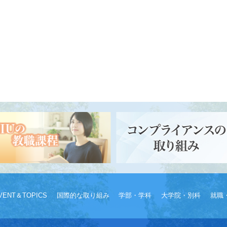
VENT＆TOPICS
国際的な取り組み
学部・学科
大学院・別科
就職