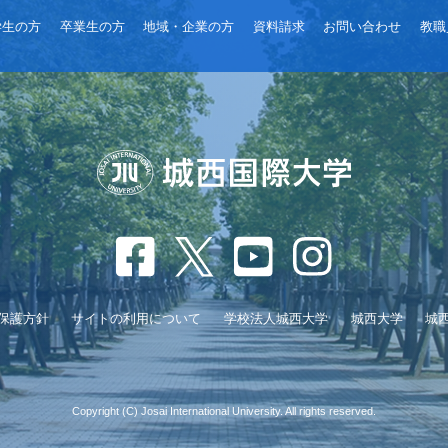
学生の方
卒業生の方
地域・企業の方
資料請求
お問い合わせ
教職
保護方針
サイトの利用について
学校法人城西大学
城西大学
城
Copyright (C) Josai International University. All rights reserved.