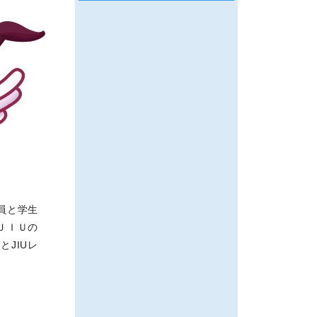
員と学生
ＪＩＵの
JIUレ