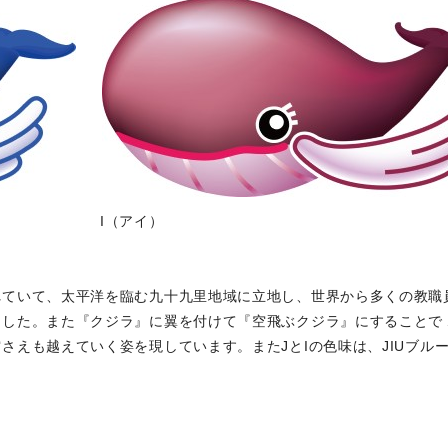
I（アイ）
れていて、太平洋を臨む九十九里地域に立地し、世界から多くの教職
ました。また『クジラ』に翼を付けて『空飛ぶクジラ』にすることで
えも越えていく姿を現しています。またJとIの色味は、JIUブルーと