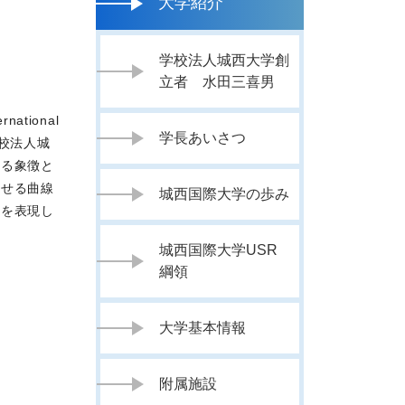
大学紹介
学校法人城西大学創
立者 水田三喜男
tional
学長あいさつ
学校法人城
える象徴と
させる曲線
城西国際大学の歩み
さを表現し
城西国際大学USR
綱領
大学基本情報
附属施設