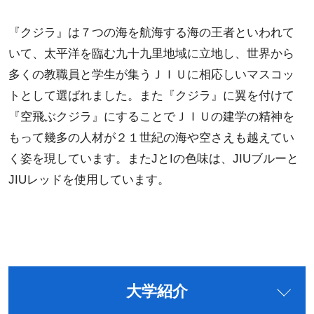
『クジラ』は７つの海を航海する海の王者といわれて
いて、太平洋を臨む九十九里地域に立地し、世界から
多くの教職員と学生が集うＪＩＵに相応しいマスコッ
トとして選ばれました。また『クジラ』に翼を付けて
『空飛ぶクジラ』にすることでＪＩＵの建学の精神を
もって幾多の人材が２１世紀の海や空さえも越えてい
く姿を現しています。またJとIの色味は、JIUブルーと
JIUレッドを使用しています。
大学紹介