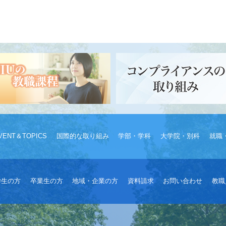
VENT＆TOPICS
国際的な取り組み
学部・学科
大学院・別科
就職
学生の方
卒業生の方
地域・企業の方
資料請求
お問い合わせ
教職