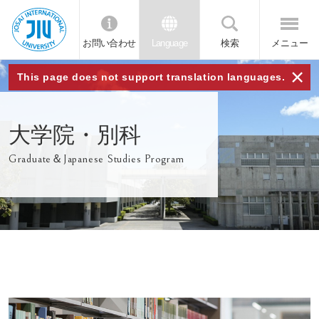
お問い合わせ
Language
検索
メニュー
JIU 城西国
×
This page does not support translation languages.
際大学
大学院・別科
Graduate＆Japanese Studies Program