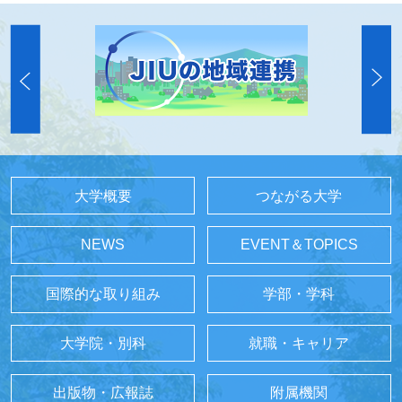
大学概要
つながる大学
NEWS
EVENT＆TOPICS
国際的な取り組み
学部・学科
大学院・別科
就職・キャリア
出版物・広報誌
附属機関