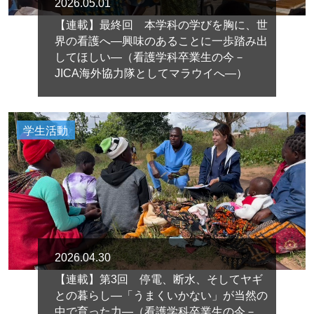
2026.05.01
【連載】最終回 本学科の学びを胸に、世
界の看護へ―興味のあることに一歩踏み出
してほしい―（看護学科卒業生の今－
JICA海外協力隊としてマラウイへ―）
学生活動
2026.04.30
【連載】第3回 停電、断水、そしてヤギ
との暮らし―「うまくいかない」が当然の
中で育った力―（看護学科卒業生の今－