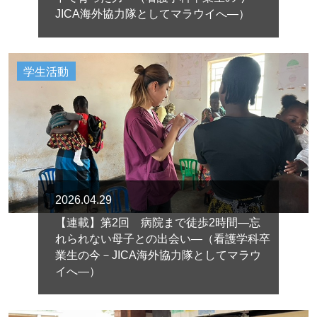
JICA海外協力隊としてマラウイへ―）
学生活動
2026.04.29
【連載】第2回 病院まで徒歩2時間―忘
れられない母子との出会い―（看護学科卒
業生の今－JICA海外協力隊としてマラウ
イへ―）