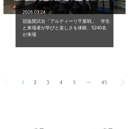
2026.03.24
冠協賛試合「アルティーリ千葉戦」 学生
と来場者が学びと楽しさを体験、5240名
が来場
1
2
3
4
5
⋯
45