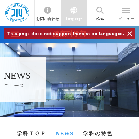
お問い合わせ
Language
検索
メニュー
JIU
×
健康科学部
This page does not support translation languages.
城西
国際
NEWS
大学
ニュース
学科ＴＯＰ
NEWS
学科の特色