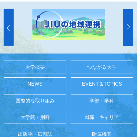
大学概要
つながる大学
NEWS
EVENT＆TOPICS
国際的な取り組み
学部・学科
大学院・別科
就職・キャリア
出版物・広報誌
附属機関