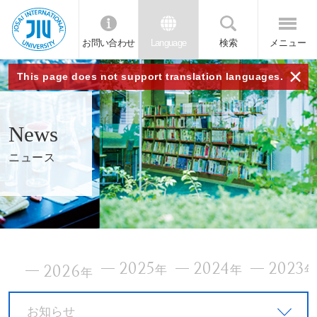
お問い合わせ
Language
検索
メニュー
JIU
×
This page does not support translation languages.
城西
News
国際
ニュース
大学
2025
2024
2023
2026
年
年
年
お知らせ