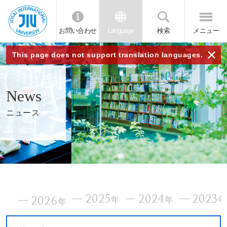
お問い合わせ
Language
検索
メニュー
JIU
×
This page does not support translation languages.
城西
News
国際
ニュース
大学
2025
2024
2023
2026
年
年
年