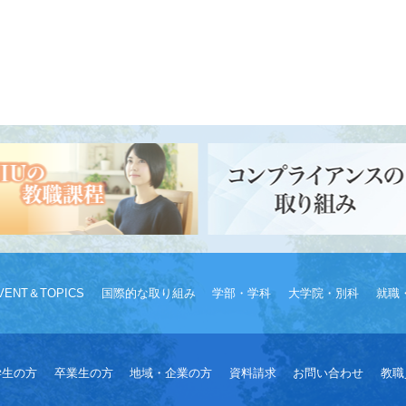
VENT＆TOPICS
国際的な取り組み
学部・学科
大学院・別科
就職
学生の方
卒業生の方
地域・企業の方
資料請求
お問い合わせ
教職