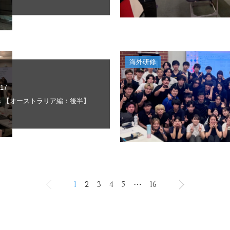
海外研修
.17
 【オーストラリア編：後半】
1
2
3
4
5
⋯
16