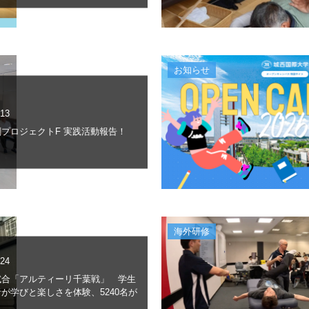
お知らせ
.13
プロジェクトF 実践活動報告！
海外研修
.24
試合「アルティーリ千葉戦」 学生
が学びと楽しさを体験、5240名が