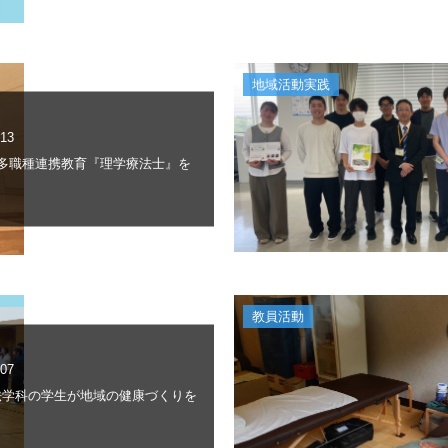
地域活動実践
.13
(金)多職種連携教育『理学療法士』を
教員活動
.07
法学科の学生が地域の健康づくりを
ト