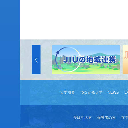
大学概要
つながる大学
NEWS
E
受験生の方
保護者の方
在