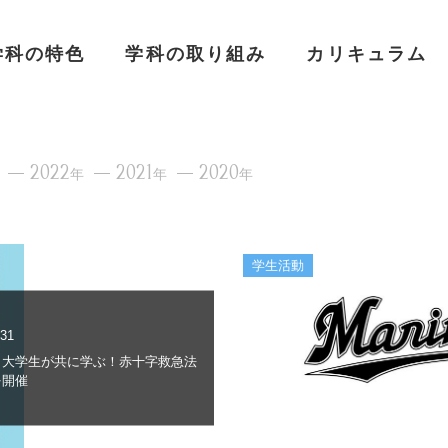
学科の特色
学科の取り組み
カリキュラム
2022
2021
2020
年
年
年
学生活動
.31
と大学生が共に学ぶ！赤十字救急法
を開催