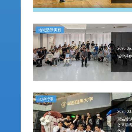
地域活動実践
2026.05
域学共創
大学行事
2026.03
冠協賛
と来場者
来場