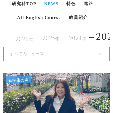
研究科TOP
NEWS
特色
進路
All English Course
教員紹介
202
2025
2024
2026
年
年
年
すべてのニュース
在学生の声