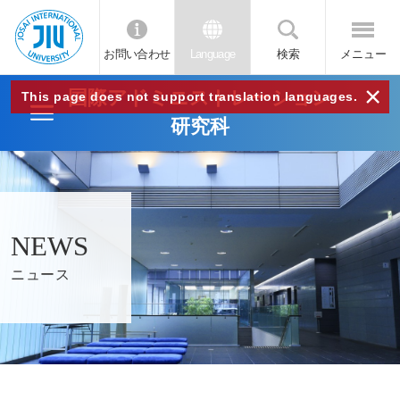
お問い合わせ
Language
検索
メニュー
JIU
×
国際アドミニストレーション
This page does not support translation languages.
研究科
城西
国際
大学
NEWS
ニュース