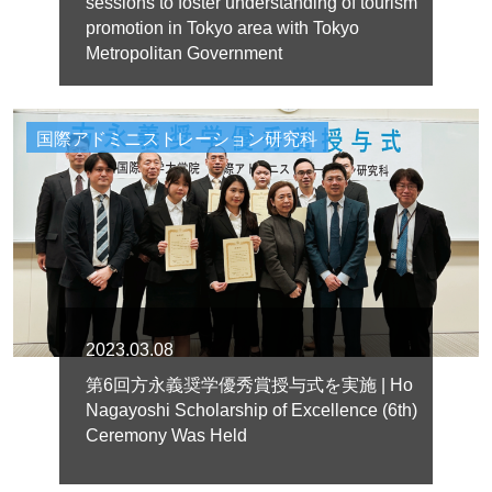
sessions to foster understanding of tourism
promotion in Tokyo area with Tokyo
Metropolitan Government
国際アドミニストレーション研究科
2023.03.08
第6回方永義奨学優秀賞授与式を実施 | Ho
Nagayoshi Scholarship of Excellence (6th)
Ceremony Was Held