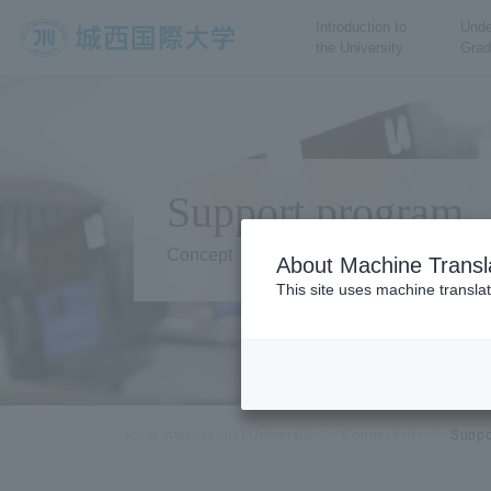
Introduction to
Unde
the University
Grad
JIU Josai International
University
Support program
Concept
About Machine Transl
This site uses machine translat
Josai International University
Connectivity
Suppo