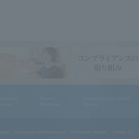
ternational
Faculty /
Graduate School / Special
tiatives
Department
Courses
lumni
Community and Businesses
Information Request
Contact us