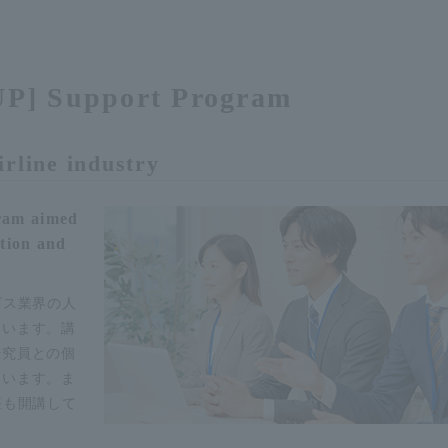
P] Support Program
rline industry
gram aimed
ation and
ビス業界の人
ています。講
研究員との個
ています。ま
座も開講して