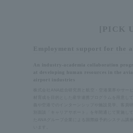
[PICK U
Employment support for the ai
An industry-academia collaboration pro
at developing human resources in the avi
airport industries
株式会社ANA総合研究所と航空・空港業界やサー
材育成を目的とした産学連携プログラムを用意し
義や空港でのインターンシップや施設見学、客員
別面談「キャリアサポート」を年間通じて実施し
たANAグループ企業による国際線予約システム講
います。