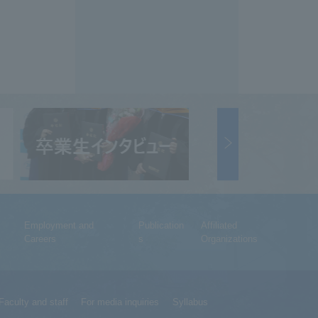
Employment and
Publication
Affiliated
Careers
s
Organizations
Faculty and staff
For media inquiries
Syllabus