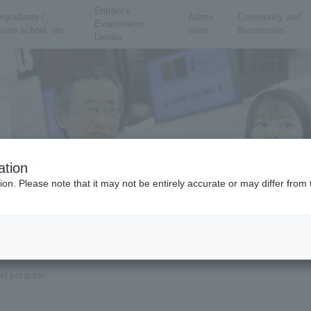
Entrance
rgraduate /
Admis
Community and
Examination
uate school, etc.
sions
Businesses
Details
ation
ion. Please note that it may not be entirely accurate or may differ fro
rt program