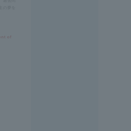
、過去問
生の夢を
ent of