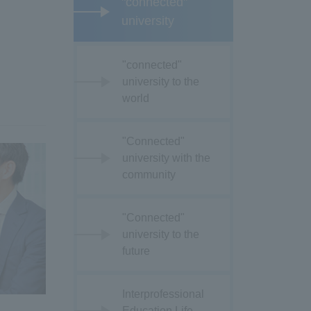
"connected"
university
"connected"
university to the
world
"Connected"
university with the
community
"Connected"
university to the
future
Interprofessional
Education Life