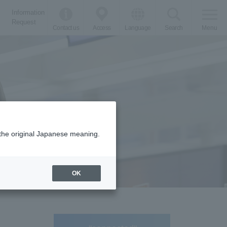
Information
Request
Contact us
Access
Language
Search
Menu
m the original Japanese meaning.
OK