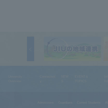
University
Connectivit
NEW
EVENT＆
In
Overview
y
S
TOPICS
Ini
Admissions
Guardians
Current Students
A