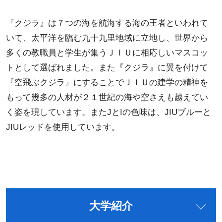
『クジラ』は７つの海を航海する海の王者といわれて
いて、太平洋を臨む九十九里地域に立地し、世界から
多くの教職員と学生が集うＪＩＵに相応しいマスコッ
トとして選ばれました。また『クジラ』に翼を付けて
『空飛ぶクジラ』にすることでＪＩＵの建学の精神を
もって幾多の人材が２１世紀の海や空さえも越えてい
く姿を現しています。またJとIの色味は、JIUブルーと
JIUレッドを使用しています。
大学紹介