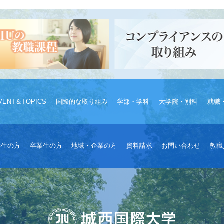
VENT＆TOPICS
国際的な取り組み
学部・学科
大学院・別科
就職
学生の方
卒業生の方
地域・企業の方
資料請求
お問い合わせ
教職