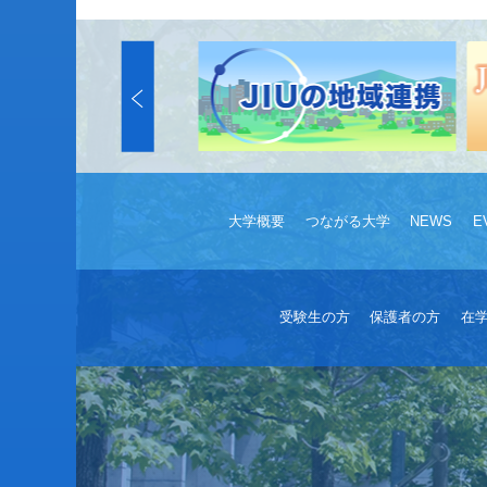
大学概要
つながる大学
NEWS
E
受験生の方
保護者の方
在