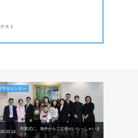
トテスト
留学生センター
卒業式に、海外からご父母がいらっしゃいま
26.03.14
した