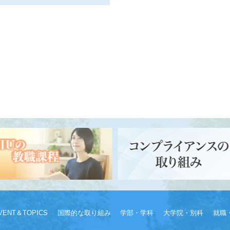
VENT＆TOPICS
国際的な取り組み
学部・学科
大学院・別科
就職