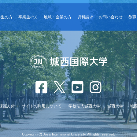
学生の方
卒業生の方
地域・企業の方
資料請求
お問い合わせ
教職
保護方針
サイトの利用について
学校法人城西大学
城西大学
城
Copyright (C) Josai International University. All rights reserved.