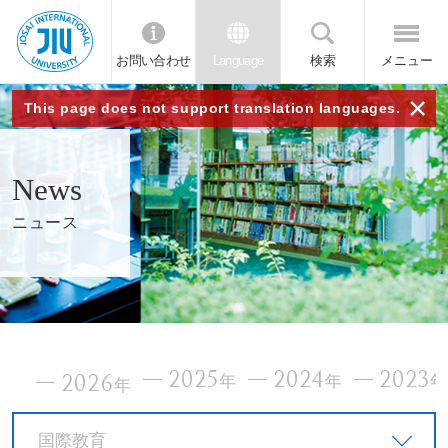
お問い合わせ
Language
検索
メニュー
JIU
×
This page does not support translation languages.
城西
News
国際
ニュース
大学
2025
2024
2023
2026
年
年
年
国際教育