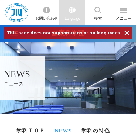
お問い合わせ
Language
検索
メニュー
JIU
×
健康科学部
This page does not support translation languages.
城西
国際
NEWS
大学
ニュース
学科ＴＯＰ
NEWS
学科の特色