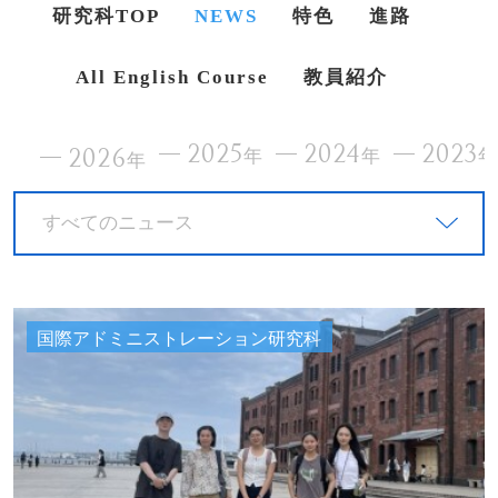
研究科TOP
NEWS
特色
進路
All English Course
教員紹介
2025
2024
2023
2026
年
年
年
すべてのニュース
国際アドミニストレーション研究科