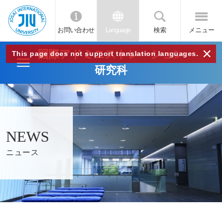
お問い合わせ
Language
検索
メニュー
JIU
×
国際アドミニストレーション
This page does not support translation languages.
研究科
城西
国際
大学
NEWS
ニュース