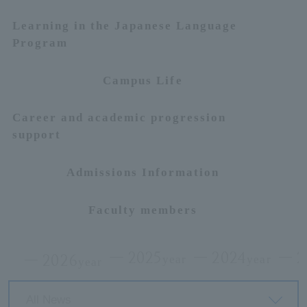
Learning in the Japanese Language
ersit
Program
y
Campus Life
Career and academic progression
support
Admissions Information
Faculty members
2025
2024
2
2026
year
year
year
All News