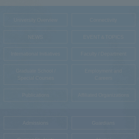
University Overview
Connectivity
NEWS
EVENT＆TOPICS
International Initiatives
Faculty / Department
Graduate School /
Employment and
Special Courses
Careers
Publications
Affiliated Organizations
Admissions
Guardians