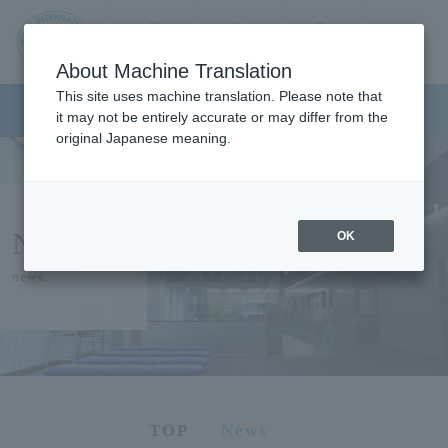
Contact us
Language
Search
Menu
About Machine Translation
JIU
This site uses machine translation. Please note that
Japanese Language Program
it may not be entirely accurate or may differ from the
original Japanese meaning.
Jos
ai
NEWS
OK
Inte
news
rnati
onal
Univ
TOP
News