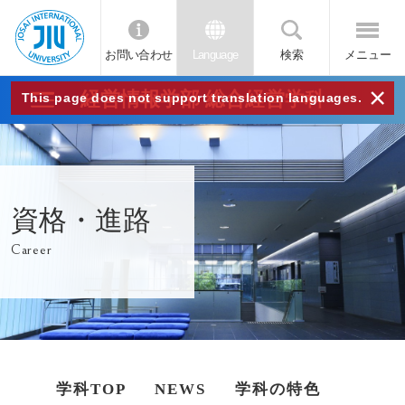
お問い合わせ
Language
検索
メニュー
JIU
×
経営情報学部 総合経営学科
This page does not support translation languages.
城西
国際
資格・進路
大学
Career
学科TOP
NEWS
学科の特色