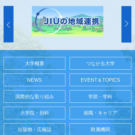
大学概要
つながる大学
NEWS
EVENT＆TOPICS
国際的な取り組み
学部・学科
大学院・別科
就職・キャリア
出版物・広報誌
附属機関