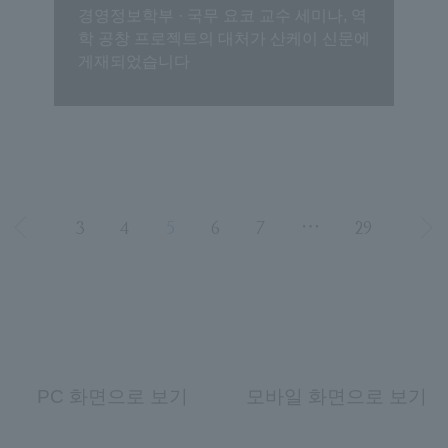
경영정보학부 · 국무 요코 교수 세미나, 역
학 공창 프로젝트의 대처가 산케이 신문에
게재되었습니다
3
4
5
6
7
⋯
29
PC 화면으로 보기
모바일 화면으로 보기