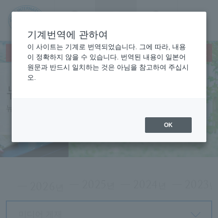
문의
Language
검색
메뉴
기계번역에 관하여
JIU
이 사이트는 기계로 번역되었습니다. 그에 따라, 내용
×
This page does not support translation languages.
이 정확하지 않을 수 있습니다. 번역된 내용이 일본어
원문과 반드시 일치하는 것은 아님을 참고하여 주십시
조사
오.
뉴스
이국
뉴스
제대
OK
학
2025
2024
2023
2026
년
년
년
미디어 게재