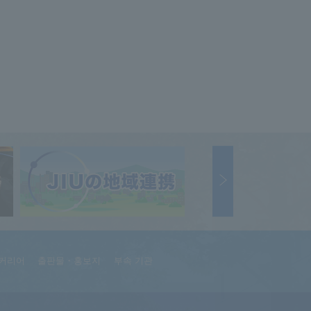
커리어
출판물・홍보지
부속 기관