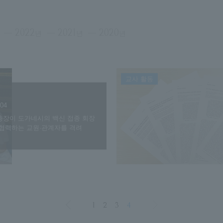
2022
2021
2020
년
년
년
교사 활동
.04
총장이 도가네시의 백신 접종 회장
 협력하는 교원·관계자를 격려
1
2
3
4