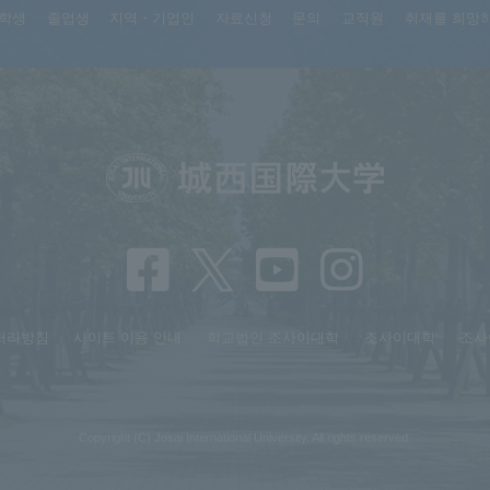
학생
졸업생
지역・기업인
자료신청
문의
교직원
취재를 희망
처리방침
사이트 이용 안내
학교법인 조사이대학
조사이대학
조사
Copyright (C) Josai International University. All rights reserved.