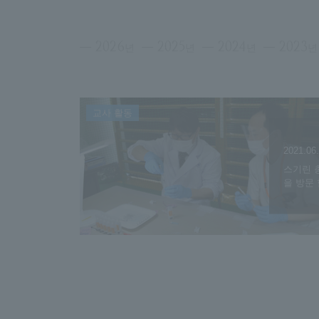
2026
2025
2024
2023
년
년
년
년
교사 활동
2021.06
스기린 
을 방문