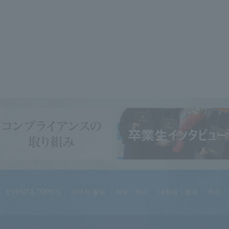
EVENT＆TOPICS
국제적 활동
학부・학과
대학원・별과
취직・