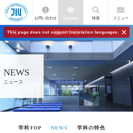
お問い合わせ
Language
検索
メニュー
JIU
×
観光学部
This page does not support translation languages.
城西
国際
NEWS
大学
ニュース
学科TOP
NEWS
学科の特色