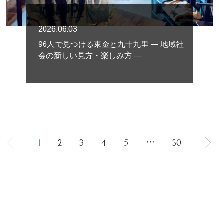
2026.06.03
96人で見つける東金と九十九里 ― 地域社
会の新しい見方・楽しみ方 ―
1
2
3
4
5
⋯
30