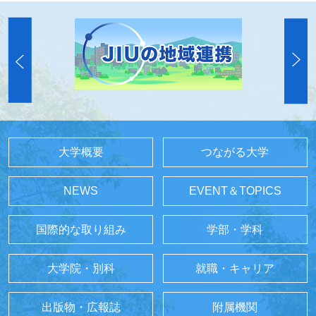
大学概要
つながる大学
NEWS
EVENT＆TOPICS
国際的な取り組み
学部・学科
大学院・別科
就職・キャリア
出版物・広報誌
附属機関