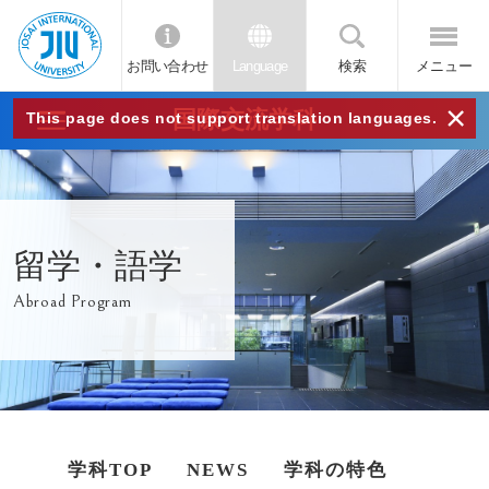
お問い合わせ
Language
検索
メニュー
JIU
×
国際交流学科
This page does not support translation languages.
城西
国際
留学・語学
大学
Abroad Program
学科TOP
NEWS
学科の特色