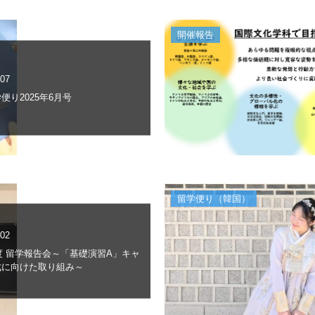
開催報告
.07
便り2025年6月号
留学便り（韓国）
.02
年度 留学報告会～「基礎演習A」キャ
成に向けた取り組み～