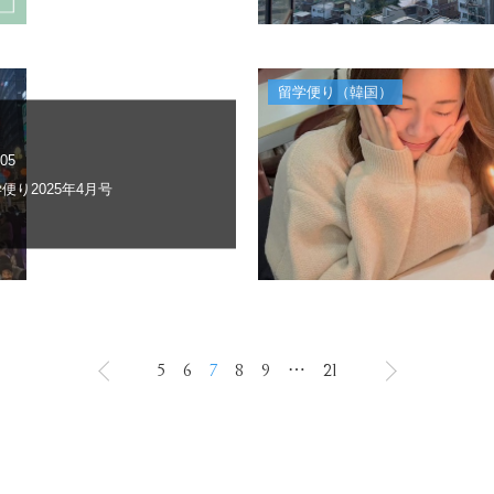
留学便り（韓国）
.05
便り2025年4月号
5
6
7
8
9
⋯
21