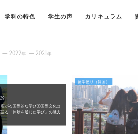
学科の特色
学生の声
カリキュラム
2022
2021
年
年
留学便り（韓国）
.29
ら広がる国際的な学び①国際文化コ
が語る「体験を通じた学び」の魅力