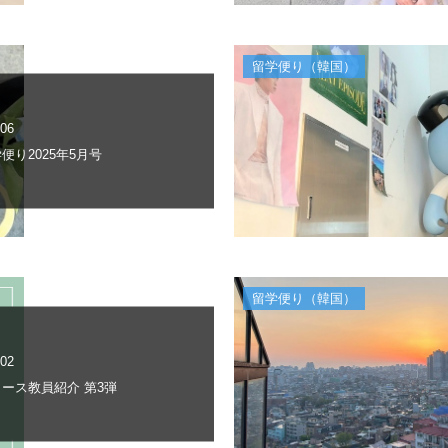
留学便り（韓国）
.06
便り2025年5月号
留学便り（韓国）
.02
ース教員紹介 第3弾