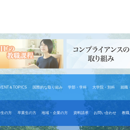
VENT＆TOPICS
国際的な取り組み
学部・学科
大学院・別科
就職
学生の方
卒業生の方
地域・企業の方
資料請求
お問い合わせ
教職