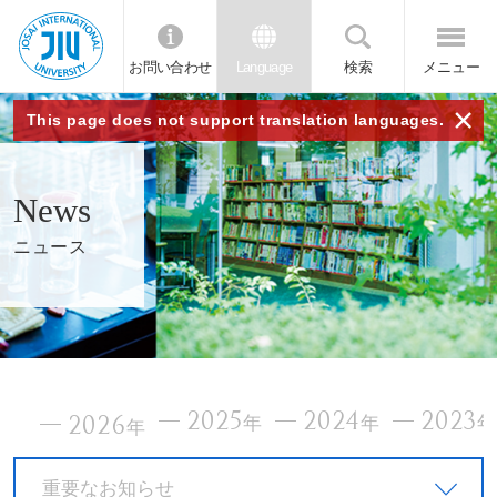
お問い合わせ
Language
検索
メニュー
JIU
×
This page does not support translation languages.
城西
News
国際
ニュース
大学
2025
2024
2023
2026
年
年
年
重要なお知らせ