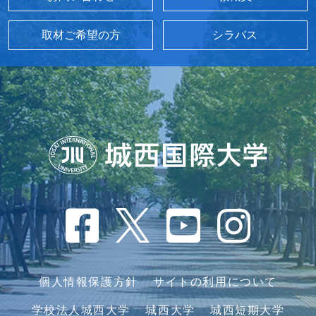
取材ご希望の方
シラバス
個人情報保護方針
サイトの利用について
学校法人城西大学
城西大学
城西短期大学