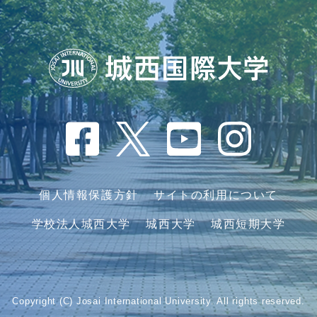
個人情報保護方針
サイトの利用について
学校法人城西大学
城西大学
城西短期大学
Copyright (C) Josai International University. All rights reserved.