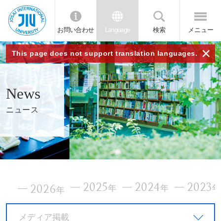
お問い合わせ
Language
検索
メニュー
JIU
×
This page does not support translation languages.
城西
News
国際
ニュース
大学
2025
2024
2023
2026
年
年
年
メディア掲載