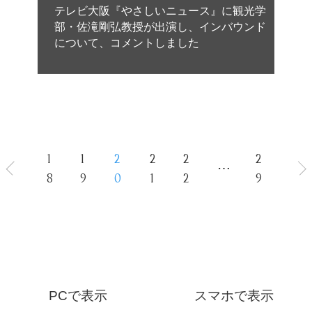
テレビ大阪『やさしいニュース』に観光学
部・佐滝剛弘教授が出演し、インバウンド
について、コメントしました
1
1
2
2
2
2
⋯
8
9
0
1
2
9
PCで表示
スマホで表示