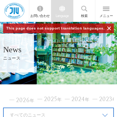
お問い合わせ
Language
検索
メニュー
JIU
×
This page does not support translation languages.
城西
News
国際
ニュース
大学
2025
2024
2023
2026
年
年
年
すべてのニュース