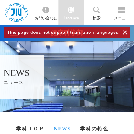
お問い合わせ
Language
検索
メニュー
JIU
×
健康科学部
This page does not support translation languages.
城西
国際
NEWS
大学
ニュース
学科ＴＯＰ
NEWS
学科の特色