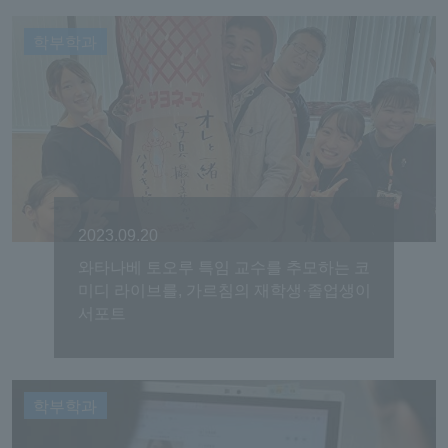
학부학과
2023.09.20
와타나베 토오루 특임 교수를 추모하는 코
미디 라이브를, 가르침의 재학생·졸업생이
서포트
학부학과