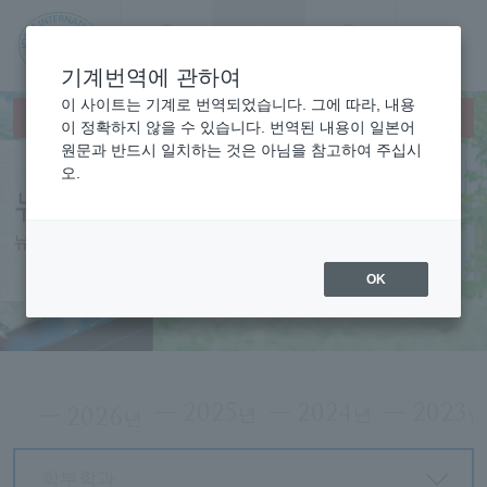
문의
Language
검색
메뉴
기계번역에 관하여
JIU
이 사이트는 기계로 번역되었습니다. 그에 따라, 내용
×
This page does not support translation languages.
이 정확하지 않을 수 있습니다. 번역된 내용이 일본어
원문과 반드시 일치하는 것은 아님을 참고하여 주십시
조사
오.
뉴스
이국
뉴스
제대
OK
학
2025
2024
2023
2026
년
년
년
학부학과