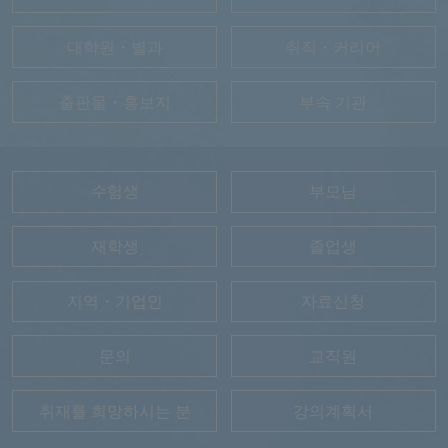
대학원・별과
취직・커리어
출판물・홍보지
부속 기관
수험생
부모님
재학생
졸업생
지역・기업인
자료신청
문의
교직원
취재를 희망하시는 분
강의계획서