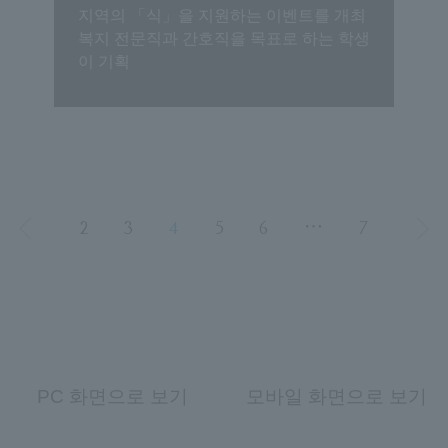
지역의 「식」을 지원하는 이벤트를 개최
복지 전문직과 간호직을 목표로 하는 학생
이 기획
2
3
4
5
6
⋯
7
PC 화면으로 보기
모바일 화면으로 보기