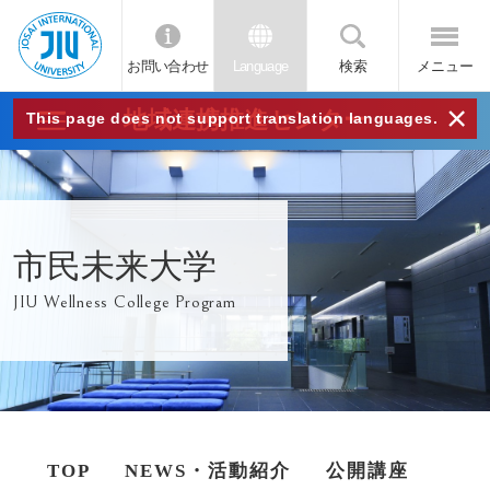
お問い合わせ
Language
検索
メニュー
JIU
×
地域連携推進センター
This page does not support translation languages.
城西
国際
市民未来大学
大学
JIU Wellness College Program
TOP
NEWS・活動紹介
公開講座