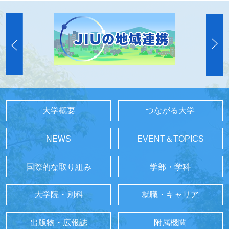
大学概要
つながる大学
NEWS
EVENT＆TOPICS
国際的な取り組み
学部・学科
大学院・別科
就職・キャリア
出版物・広報誌
附属機関