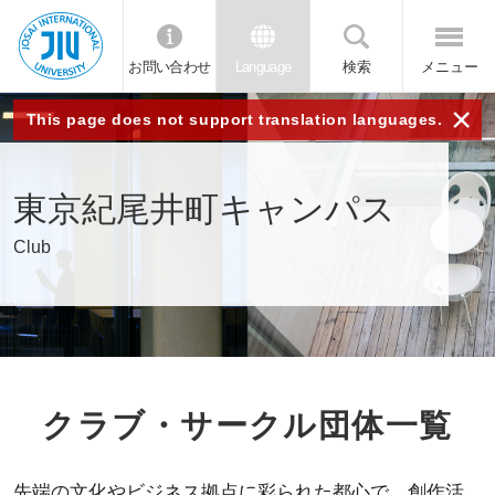
お問い合わせ
Language
検索
メニュー
JIU 城西国
×
This page does not support translation languages.
際大学
東京紀尾井町キャンパス
Club
クラブ・サークル団体一覧
先端の文化やビジネス拠点に彩られた都心で、創作活