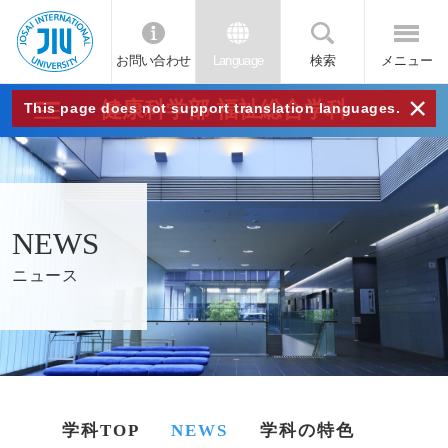
お問い合わせ
Language
検索
メニュー
JIU
×
健康科学部 福祉総合学科
This page does not support translation languages.
城西
国際
NEWS
大学
ニュース
学科TOP
NEWS
学科の特色