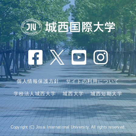
個人情報保護方針
サイトの利用について
学校法人城西大学
城西大学
城西短期大学
Copyright (C) Josai International University. All rights reserved.