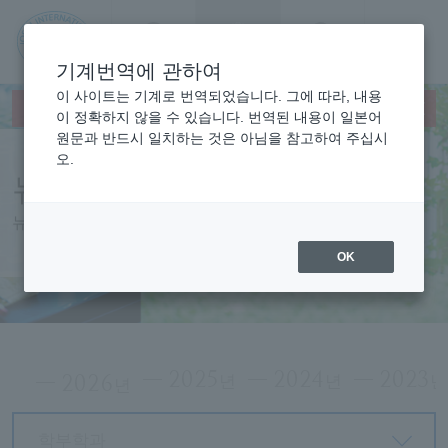
문의
Language
검색
메뉴
기계번역에 관하여
JIU
이 사이트는 기계로 번역되었습니다. 그에 따라, 내용
×
This page does not support translation languages.
이 정확하지 않을 수 있습니다. 번역된 내용이 일본어
원문과 반드시 일치하는 것은 아님을 참고하여 주십시
조사
오.
뉴스
이국
뉴스
제대
OK
학
2025
2024
2023
2026
년
년
년
학부학과