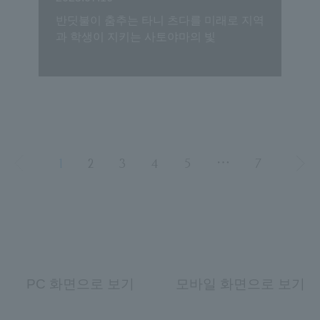
반딧불이 춤추는 타니 츠다를 미래로 지역
과 학생이 지키는 사토야마의 빛
1
2
3
4
5
⋯
7
PC 화면으로 보기
모바일 화면으로 보기