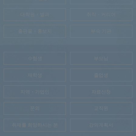
대학원・별과
취직・커리어
출판물・홍보지
부속 기관
수험생
부모님
재학생
졸업생
지역・기업인
자료신청
문의
교직원
취재를 희망하시는 분
강의계획서