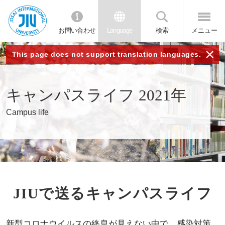
お問い合わせ
Language
検索
メニュー
JIU 城西国
×
This page does not support translation languages.
際大学
キャンパスライフ 2021年
Campus life
JIUで送るキャンパスライフ
新型コロナウイルスの終息が見えない中で、感染対策