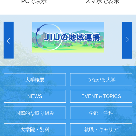
PCで表示
スマホで表示
大学概要
つながる大学
NEWS
EVENT＆TOPICS
国際的な取り組み
学部・学科
大学院・別科
就職・キャリア