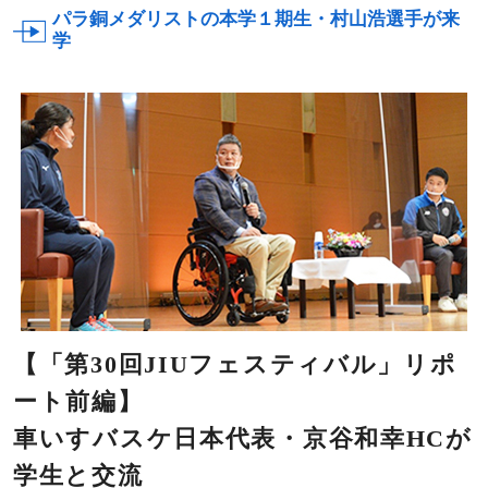
パラ銅メダリストの本学１期生・村山浩選手が来
学
【「第30回JIUフェスティバル」リポ
ート前編】
車いすバスケ日本代表・京谷和幸HCが
学生と交流