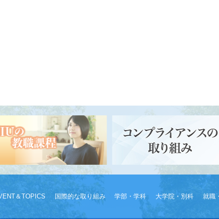
VENT＆TOPICS
国際的な取り組み
学部・学科
大学院・別科
就職