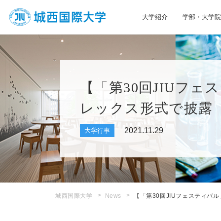
大学紹介
学部・大学院
JIU 城西国際大学
【「第30回JIUフ
レックス形式で披露
2021.11.29
大学行事
城西国際大学
News
【「第30回JIUフェスティ