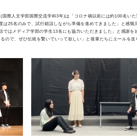
(国際人文学部国際交流学科3年)は「コロナ禍以前には約100名い
度は25名のみで、試行錯誤しながら準備を進めてきました」と感慨
信ではメディア学部の学生13名にも協力いただきました」と感謝を
くるので、ぜひ伝統を繋いでいって欲しい」と後輩たちにエールを送