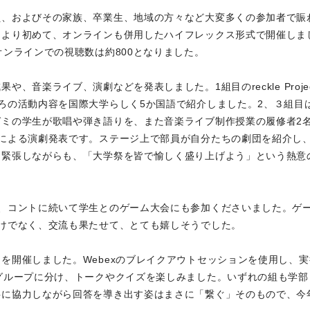
員、およびその家族、卒業生、地域の方々など大変多くの参加者で賑
により初めて、オンラインも併用したハイフレックス形式で開催しま
オンラインでの視聴数は約800となりました。
音楽ライブ、演劇などを発表しました。1組目のreckle Projec
ろの活動内容を国際大学らしく5か国語で紹介しました。2、３組目
ミの学生が歌唱や弾き語りを、また音楽ライブ制作授業の履修者2
による演劇発表です。ステージ上で部員が自分たちの劇団を紹介し
も緊張しながらも、「大学祭を皆で愉しく盛り上げよう」という熱意
、コントに続いて学生とのゲーム大会にも参加くださいました。ゲ
けでなく、交流も果たせて、とても嬉しそうでした。
を開催しました。Webexのブレイクアウトセッションを使用し、実
グループに分け、トークやクイズを楽しみました。いずれの組も学部
共に協力しながら回答を導き出す姿はまさに「繋ぐ」そのもので、今