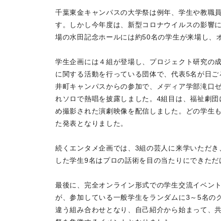
千葉東金キャンパスの大学祭は例年、学生や教職
す。しかし今年度は、新型コロナウイルスの影響
場の水田記念ホールには約50名の学生が来場し、
学生企画には４組が登場し、プロジェクト研究の成果や、
に関する活動を行っている団体で、代表5名が日ご
井町キャンパスからの参加で、メディア学部滝口ゼ
れソロで熱唱を披露しました。4組目は、福祉劇団
め撮影された演劇映像を配信しました。どの学生
た発表となりました。
続くエンタメ企画では、3組の芸人に来学いただき
した学生9名はプロの話術を目の当たりにできただ
最後に、完全オンライン形式での学生交流イベント
が、参加している一般学生をランダムに3～5名の
違う組み合わせとなり、自己紹介から始まって、