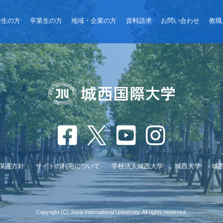
学生の方
卒業生の方
地域・企業の方
資料請求
お問い合わせ
教職
保護方針
サイトの利用について
学校法人城西大学
城西大学
城
Copyright (C) Josai International University. All rights reserved.