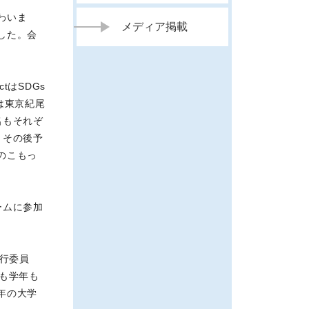
わいま
メディア掲載
した。会
tはSDGs
は東京紀尾
名もそれぞ
、その後予
のこもっ
ームに参加
行委員
も学年も
年の大学